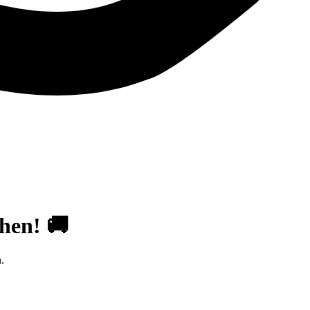
hen! 🚚
.