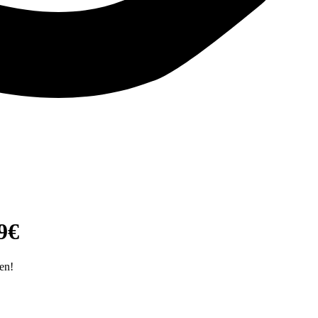
9€
en!